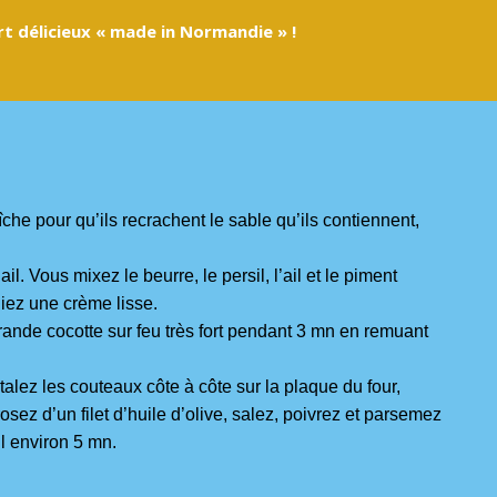
t délicieux « made in Normandie » !
îche pour qu’ils recrachent le sable qu’ils contiennent,
ail. Vous mixez le beurre, le persil, l’ail et le piment
niez une crème lisse.
rande cocotte sur feu très fort pendant 3 mn en remuant
étalez les couteaux côte à côte sur la plaque du four,
osez d’un filet d’huile d’olive, salez, poivrez et parsemez
il environ 5 mn.