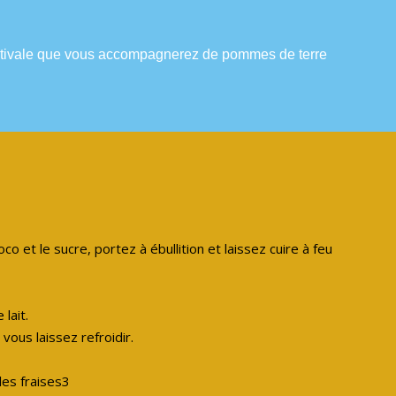
stivale que
vous accompagnerez de pommes de terre
oco et le sucre, portez à ébullition et laissez cuire à feu
lait.
ous laissez refroidir.
les fraises3