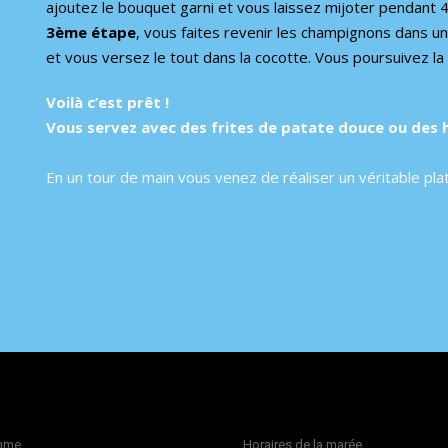
ajoutez le bouquet garni et vous laissez mijoter pendant 
3ème étape
, vous faites revenir les champignons dans u
et vous versez le tout dans la cocotte. Vous poursuivez l
Voilà c’est prêt !
Vous servez avec des frites de patate douce ou des har
En un tour de main vous venez de réaliser un véritable pla
mme
Horaires de la marée