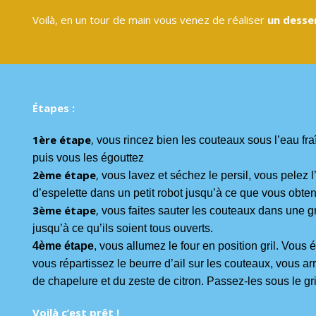
Voilà, en un tour de main vous venez de réaliser
un desser
Étapes :
1ère étape
,
v
ous
rincez bien les couteaux sous l’eau fra
puis vous les égouttez
2ème étape
,
v
ous
lavez et séchez le persil, vous pelez l’
d’espelette dans un petit robot jusqu’à ce que vous obte
3ème étape
,
v
ous
faites sauter les couteaux dans une g
jusqu’à ce qu’ils soient tous ouverts.
4ème étape
,
v
ous
allumez le four en position gril. Vous 
vous répartissez le beurre d’ail sur les couteaux, vous arr
de chapelure et du zeste de citron. Passez-les sous le gr
Voilà c’est prêt !