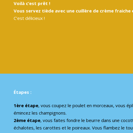
Voilà c’est prêt !
Vous servez tiède avec une cuillère de crème fraiche e
C’est délicieux !
Étapes :
1ère étape
, vous coupez le poulet en morceaux, vous épl
émincez les champignons.
2ème étape
, vous faites fondre le beurre dans une coco
échalotes, les carottes et le poireaux. Vous flambez le tou