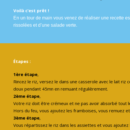
Voilà c’est prêt !
En un tour de main
vous venez de réaliser une recette e
rissolées et d’une salade verte.
Étapes :
1ère étape
,
Rincez le riz, versez le dans une casserole avec le lait riz c
doux pendant 45mn en remuant régulièrement.
2ème étape
,
V
otre riz doit être crémeux et ne pas avoir absorbé tout le 
Hors du feu, vous ajoutez les framboises, vous remuez et v
3ème étape
,
V
ous répartissez le riz dans les assiettes et vous ajoutez 