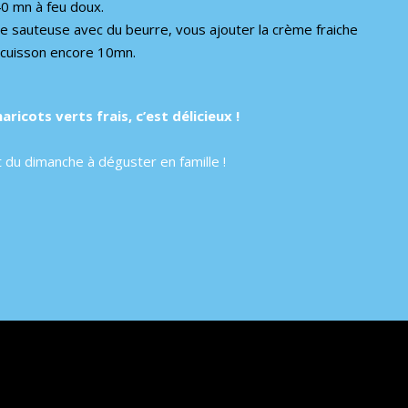
40 mn à feu doux.
ne sauteuse avec du beurre, vous ajouter la crème fraiche
a cuisson encore 10mn.
icots verts frais, c’est délicieux !
t du dimanche à déguster en famille !